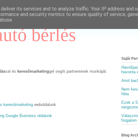
deliver its services and to analyze traffic. Your IP address and 
formance and security metrics to ensure quality of service, gen
abuse.
autó bérlés
Saját Par
Havidíjas
lás
sal és
keresőmarketing
gel segíti partnereinek munkáját.
havonta e
Amit back
Nem keves
hiba
Ezek a S
s keresőmarketing
weboldalunk
rangsoro
ing Google Business oldalunk
Válaszmo
forgalom 
Blog Arc