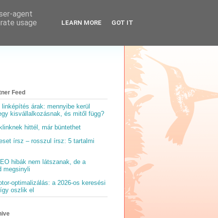
user-agent
erate usage
LEARN MORE
GOT IT
tner Feed
 linképítés árak: mennyibe kerül
gy kisvállalkozásnak, és mitől függ?
linknek hittél, már büntethet
et írsz – rosszul írsz: 5 tartalmi
EO hibák nem látszanak, de a
d megsinyli
tor-optimalizálás: a 2026-os keresési
így oszlik el
hive