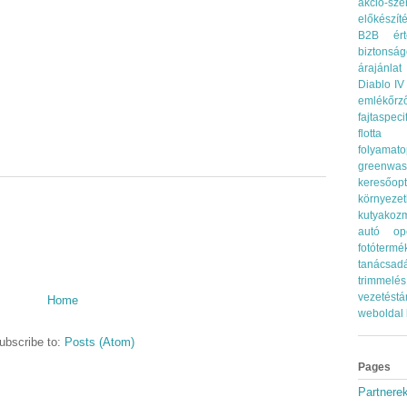
akció-sze
előkészít
B2B érté
biztonsá
árajánlat
Diablo IV
emlékőrz
fajtaspec
flotta 
folyamato
greenwas
keresőopt
környez
kutyakozm
autó
op
fotótermé
tanácsad
trimmelés
vezetés
Home
weboldal 
ubscribe to:
Posts (Atom)
Pages
Partnere