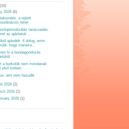
(10)
y 2026
(6)
ttakezelés: a rejtett
oordinációs teher
esőoptimalizálás tanácsadás:
mit az ajánlatok ...
óból ajándék: 4 dolog, amin
úlik, hogy marad-e...
 néz ki a bundagondozás
elülről
t a burkolók nem mondanak
l első körben
us, ami nem hazudik
ril 2026
(2)
rch 2026
(1)
bruary 2026
(1)