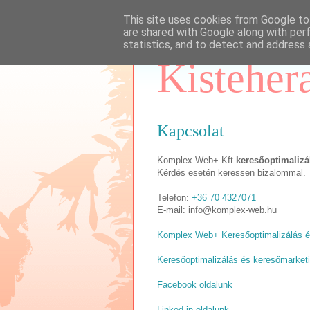
This site uses cookies from Google to 
are shared with Google along with per
statistics, and to detect and address 
Kisteher
Kapcsolat
Komplex Web+ Kft
keresőoptimalizá
Kérdés esetén keressen bizalommal.
Telefon:
+36 70 4327071
E-mail: info@komplex-web.hu
Komplex Web+ Keresőoptimalizálás é
Keresőoptimalizálás és keresőmarket
Facebook oldalunk
Linked in oldalunk