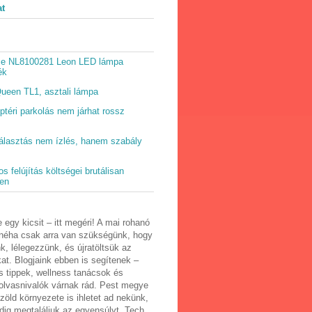
at
ce NL8100281 Leon LED lámpa
ék
ueen TL1, asztali lámpa
eptéri parkolás nem járhat rossz
álasztás nem ízlés, hanem szabály
s felújítás költségei brutálisan
en
e egy kicsit – itt megéri! A mai rohanó
 néha csak arra van szükségünk, hogy
k, lélegezzünk, és újratöltsük az
at. Blogjaink ebben is segítenek –
s tippek, wellness tanácsok és
 olvasnivalók várnak rád. Pest megye
zöld környezete is ihletet ad nekünk,
dig megtaláljuk az egyensúlyt. Tech,