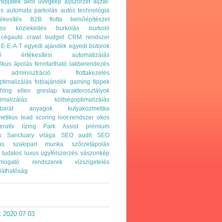
repjáték
akril üvegkép
aljszőrzet
aljzat-
és
automata parkolás
autós technológia
kesítés
B2B flotta
belsőépítészet
gos közlekedés
burkolás
burkoló
cégautó
crawl budget
CRM rendszer
E-E-A-T
egyedi ajándék
egyedi bútorok
ő
értékesítési automatizálás
ifikus ápolás
fenntartható lakberendezés
adminisztráció
flottakezelés
ptimalizálás
fotóajándék
gaming tippek
hing ellen
greslap
karakterosztályok
imalizálás
költségoptimalizálás
etbarát anyagok
kutyakozmetika
etikus
lead scoring
loot-rendszer
okos
eratív lízing
Park Assist
prémium
k
Sanctuary világa
SEO audit
SEO
ás
szakipari munka
szőrzetápolás
tudatos luxus
ügyfélszerzés
vászonkép
támogató rendszerek
vízszigetelés
láthatóság
k 2020 07 03