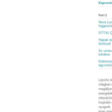
Kapcsol
Part 2
Nova Lu
függeszt
077741 Q
Hajnali r
érzéssel
Az urnav
kérdése
Elektromo
egyszerű
Lassíts l
világban
megálljun
energiánk
relaxáció
inspiráló
nyugodt, 
hogy min