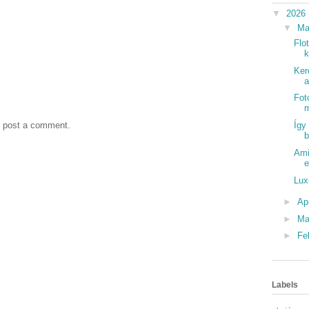
▼
2026
▼
Ma
Flo
k
Ker
a
Fot
m
y post a comment.
Így
b
Ami
e
Lux
►
Ap
►
Ma
►
Fe
Labels