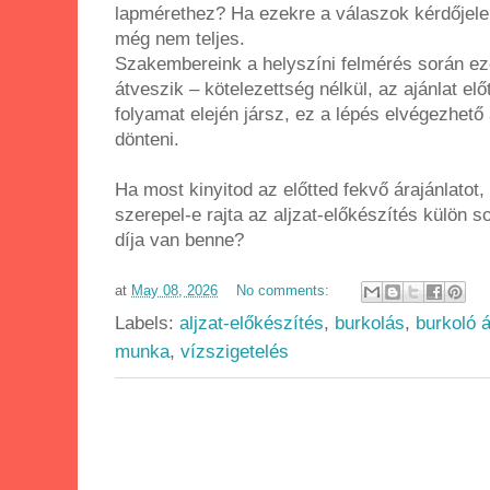
lapmérethez? Ha ezekre a válaszok kérdőjelek
még nem teljes.
Szakembereink a helyszíni felmérés során e
átveszik – kötelezettség nélkül, az ajánlat el
folyamat elején jársz, ez a lépés elvégezhető 
dönteni.
Ha most kinyitod az előtted fekvő árajánlatot
szerepel-e rajta az aljzat-előkészítés külön
díja van benne?
at
May 08, 2026
No comments:
Labels:
aljzat-előkészítés
,
burkolás
,
burkoló á
munka
,
vízszigetelés