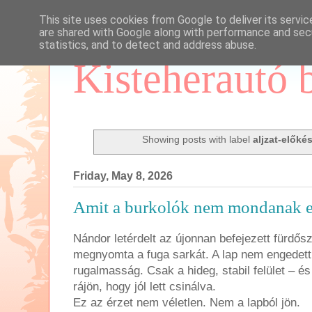
This site uses cookies from Google to deliver its servic
are shared with Google along with performance and secu
statistics, and to detect and address abuse.
Kisteherautó 
Showing posts with label
aljzat-előké
Friday, May 8, 2026
Amit a burkolók nem mondanak e
Nándor letérdelt az újonnan befejezett fürdő
megnyomta a fuga sarkát. A lap nem engedet
rugalmasság. Csak a hideg, stabil felület – és 
rájön, hogy jól lett csinálva.
Ez az érzet nem véletlen. Nem a lapból jön.