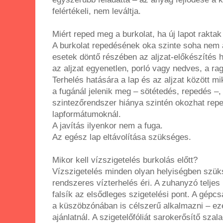
felértékeli, nem leváltja.
Miért reped meg a burkolat, ha új lapot raktak
A burkolat repedésének oka szinte soha nem
esetek döntő részében az aljzat-előkészítés h
az aljzat egyenetlen, porló vagy nedves, a ra
Terhelés hatására a lap és az aljzat között m
a fugánál jelenik meg – sötétedés, repedés –,
szintezőrendszer hiánya szintén okozhat rep
lapformátumoknál.
A javítás ilyenkor nem a fuga.
Az egész lap eltávolítása szükséges.
Mikor kell vízszigetelés burkolás előtt?
Vízszigetelés minden olyan helyiségben szüks
rendszeres vízterhelés éri. A zuhanyzó teljes 
falsík az elsődleges szigetelési pont. A gépc
a küszöbzónában is célszerű alkalmazni – eze
ajánlatnál. A szigetelőfóliát sarokerősítő szal