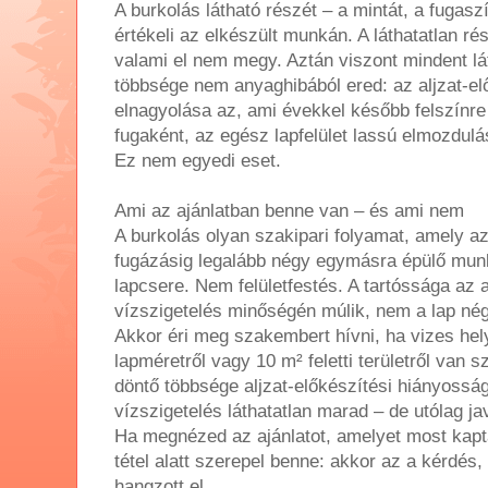
A burkolás látható részét – a mintát, a fugas
értékeli az elkészült munkán. A láthatatlan ré
valami el nem megy. Aztán viszont mindent lá
többsége nem anyaghibából ered: az aljzat-e
elnagyolása az, ami évekkel később felszínre
fugaként, az egész lapfelület lassú elmozdulá
Ez nem egyedi eset.
Ami az ajánlatban benne van – és ami nem
A burkolás olyan szakipari folyamat, amely az 
fugázásig legalább négy egymásra épülő mun
lapcsere. Nem felületfestés. A tartóssága az a
vízszigetelés minőségén múlik, nem a lap né
Akkor éri meg szakembert hívni, ha vizes hely
lapméretről vagy 10 m² feletti területről van 
döntő többsége aljzat-előkészítési hiányosság
vízszigetelés láthatatlan marad – de utólag jav
Ha megnézed az ajánlatot, amelyet most kaptá
tétel alatt szerepel benne: akkor az a kérdés
hangzott el.