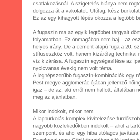
csatlakozásnál. A szigetelés hiánya nem rögtön
dolgozza át a vakolatot. Utólag, kész burkolat
Ez az egy kihagyott lépés okozza a legtöbb bu
A fugaszín ma az egyik legtöbbet tárgyalt dön
folyamatban. Ez önmagában nem baj – az eszté
helyes irány. De a cement alapú fuga a 20. s
stíluseszköz volt, hanem kizárólag technikai 
víz kizárása. A fugaszín egységesítése az i
nyolcvanas évekig nem volt téma.
A legnépszerűbb fugaszín-kombinációk egy ré
Pest megye agglomerációjában jellemző hőin
igaz – de az, aki erről nem hallott, általában
meg az ajánlatban.
Mikor indokolt, mikor nem
A lapburkolás komplex kivitelezése fürdőszo
nagyobb közlekedőkben indokolt – ahol a tart
szempont, és ahol egy hiba utólagos javítása 