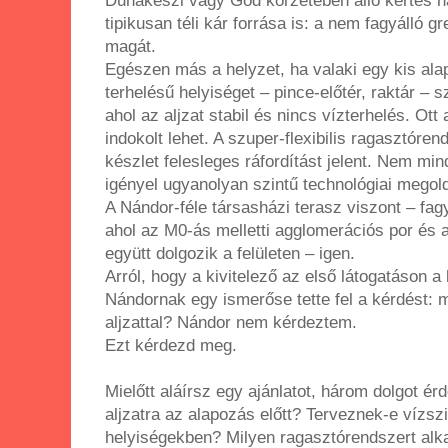
Dunakeszi vagy Göd körzetében álló kertes h
tipikusan téli kár forrása is: a nem fagyálló g
magát.
Egészen más a helyzet, ha valaki egy kis alap
terhelésű helyiséget – pince-előtér, raktár – s
ahol az aljzat stabil és nincs vízterhelés. Ot
indokolt lehet. A szuper-flexibilis ragasztóren
készlet felesleges ráfordítást jelent. Nem min
igényel ugyanolyan szintű technológiai megol
A Nándor-féle társasházi terasz viszont – fag
ahol az M0-ás melletti agglomerációs por és 
együtt dolgozik a felületen – igen.
Arról, hogy a kivitelező az első látogatáson a 
Nándornak egy ismerőse tette fel a kérdést: 
aljzattal? Nándor nem kérdeztem.
Ezt kérdezd meg.
Mielőtt aláírsz egy ajánlatot, három dolgot ér
aljzatra az alapozás előtt? Terveznek-e vízszi
helyiségekben? Milyen ragasztórendszert alk