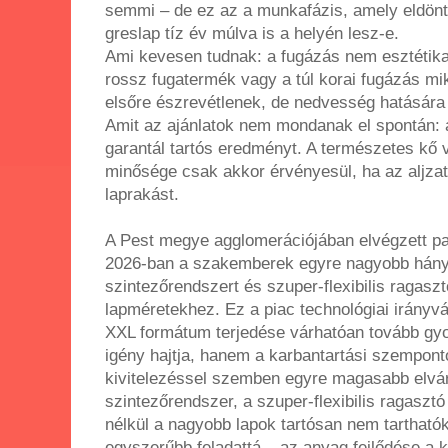
semmi – de ez az a munkafázis, amely eldönti
greslap tíz év múlva is a helyén lesz-e.
Ami kevesen tudnak: a fugázás nem esztétika
rossz fugatermék vagy a túl korai fugázás m
elsőre észrevétlenek, de nedvesség hatásár
Amit az ajánlatok nem mondanak el spontán:
garantál tartós eredményt. A természetes kő 
minősége csak akkor érvényesül, ha az aljza
laprakást.
A Pest megye agglomerációjában elvégzett p
2026-ban a szakemberek egyre nagyobb hán
szintezőrendszert és szuper-flexibilis ragaszt
lapméretekhez. Ez a piac technológiai irányvá
XXL formátum terjedése várhatóan tovább gyo
igény hajtja, hanem a karbantartási szempont
kivitelezéssel szemben egyre magasabb elvá
szintezőrendszer, a szuper-flexibilis ragasztó
nélkül a nagyobb lapok tartósan nem tarthatók
egyszerűbb feladattá – az anyag fejlődése a k