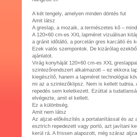
A két tengely, amelyen minden döntés fut
Amit látsz
A greslap, a mozaik, a természetes kő – min
A 120×60 cm-es XXL lapméret vizuálisan kitágí
a gránit időtálló, a porcelán gres karcálló és
Ezek valós szempontok. De kizárólag ezekből
ajánlatot.
Virág konyháját 120×60 cm-es XXL greslappal b
szintezőrendszert alkalmazott – ez ekkora l
kiegészítő, hanem a lapméret technológiai k
mi az a szintezőklipsz. Nem is kellett tudnia.
repedés sem keletkezett. Ezúttal a tudatlansá
elvégezte, amit el kellett.
Ez a különbség.
Amit nem látsz
Az aljzat-előkészítés a portalanítással és az
esztrich repedezett vagy porló, azt javítani ke
kerül rá. A frissen alapozott, még száraz aljz