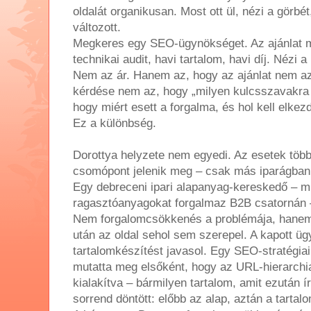
oldalát organikusan. Most ott ül, nézi a görb
változott.
Megkeres egy SEO-ügynökséget. Az ajánlat m
technikai audit, havi tartalom, havi díj. Nézi 
Nem az ár. Hanem az, hogy az ajánlat nem az
kérdése nem az, hogy „milyen kulcsszavakra í
hogy miért esett a forgalma, és hol kell elkezd
Ez a különbség.
Dorottya helyzete nem egyedi. Az esetek töb
csomópont jelenik meg – csak más iparágban
Egy debreceni ipari alapanyag-kereskedő – m
ragasztóanyagokat forgalmaz B2B csatornán – n
Nem forgalomcsökkenés a problémája, hanem 
után az oldal sehol sem szerepel. A kapott üg
tartalomkészítést javasol. Egy SEO-stratégia
mutatta meg elsőként, hogy az URL-hierarchia
kialakítva – bármilyen tartalom, amit ezután í
sorrend döntött: előbb az alap, aztán a tartal