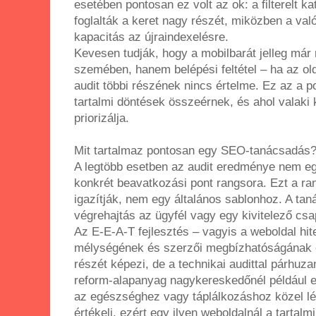
esetében pontosan ez volt az ok: a filterelt k
foglalták a keret nagy részét, miközben a való
kapacitás az újraindexelésre.
Kevesen tudják, hogy a mobilbarát jelleg má
szemében, hanem belépési feltétel – ha az old
audit többi részének nincs értelme. Ez az a po
tartalmi döntések összeérnek, és ahol valaki k
priorizálja.
Mit tartalmaz pontosan egy SEO-tanácsadás
A legtöbb esetben az audit eredménye nem egy
konkrét beavatkozási pont rangsora. Ezt a rang
igazítják, nem egy általános sablonhoz. A ta
végrehajtás az ügyfél vagy egy kivitelező csa
Az E-E-A-T fejlesztés – vagyis a weboldal hi
mélységének és szerzői megbízhatóságának er
részét képezi, de a technikai audittal párhuz
reform-alapanyag nagykereskedőnél például e
az egészséghez vagy táplálkozáshoz közel lé
értékeli, ezért egy ilyen weboldalnál a tartal