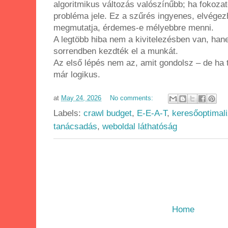
algoritmikus változás valószínűbb; ha fokozat
probléma jele. Ez a szűrés ingyenes, elvégezh
megmutatja, érdemes-e mélyebbre menni.
A legtöbb hiba nem a kivitelezésben van, ha
sorrendben kezdték el a munkát.
Az első lépés nem az, amit gondolsz – de ha t
már logikus.
at
May 24, 2026
No comments:
Labels:
crawl budget
,
E-E-A-T
,
keresőoptimali
tanácsadás
,
weboldal láthatóság
Home