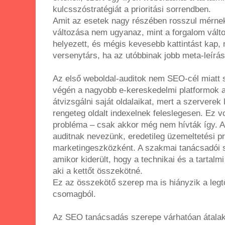
kulcsszóstratégiát a prioritási sorrendben.
Amit az esetek nagy részében rosszul mérnek
változása nem ugyanaz, mint a forgalom válto
helyezett, és mégis kevesebb kattintást kap, 
versenytárs, ha az utóbbinak jobb meta-leírá
Az első weboldal-auditok nem SEO-cél miatt s
végén a nagyobb e-kereskedelmi platformok a
átvizsgálni saját oldalaikat, mert a szerverek l
rengeteg oldalt indexelnek feleslegesen. Ez vo
probléma – csak akkor még nem hívták így. A
auditnak nevezünk, eredetileg üzemeltetési p
marketingeszközként. A szakmai tanácsadói s
amikor kiderült, hogy a technikai és a tartalm
aki a kettőt összekötné.
Ez az összekötő szerep ma is hiányzik a leg
csomagból.
Az SEO tanácsadás szerepe várhatóan átalak