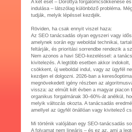
A két eset – Dorottya forgalomcsökkenése és 
indulása – látszólag különböző probléma. Mé
tudják, melyik lépéssel kezdjék.
Röviden, ha csak ennyit viszel haza:
Az SEO tanácsadás olyan egyszeri vagy idős
amelynek során egy weboldal technikai, tarta
feltárják, és prioritási sorrendbe rendezik a
Nem azonos a havi SEO-kezeléssel: a tanács
kivitelezés. A legtöbb esetben akkor indokolt
csökkent, új weboldal indul, vagy az ügyfél n
kezdjen el dolgozni. 2026-ban a keresőoptimal
megnövekedett igény részben az algoritmusvá
vissza: az elmúlt két évben a magyar piacon t
organikus forgalmának 30–60%-át anélkül, hog
melyik változás okozta. A tanácsadás eredmé
amellyel az ügyfél önállóan vagy kivitelező cs
Mi történik valójában egy SEO-tanácsadás so
A folyamat nem lineáris – és ez az, ami a leg