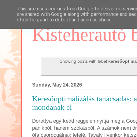
This site uses cookies from Google to deliver its servic
are shared with Google along with performance and secu
statistics, and to detect and address abuse.
Kisteherautó 
Showing posts with label
keresőoptimal
Sunday, May 24, 2026
Keresőoptimalizálás tanácsadás: 
mondanak el
Dorottya egy kedd reggelen nyitja meg a Goo
pánikból, hanem szokásból. A számok nem d
óta csordogálnak lefelé. Tavaly ilyenkor kéts