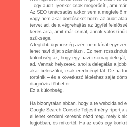
– egy audit ilyenkor csak megerősíti, ami má
Az SEO tanácsadás akkor sem a megfelelő me
vagy nem akar döntéseket hozni az audit alap
tervet ad, de a végrehajtás az ügyfél felelős
keres arra, amit már csinál, annak valószín
szüksége.
A legtöbb ügynökség azért nem kínál egyszer
lehet havi díjat számlázni. Ez nem rosszindula
különbség az, hogy egy havi csomag delegál,
ad. Vannak helyzetek, ahol a delegálás a jobb
akar beleszólni, csak eredményt lát. De ha tud
történik – és a következő lépéshez saját dönté
diagnózis többet ér.
Ez a különbség.
Ha bizonytalan abban, hogy a te weboldalad e
Google Search Console Teljesítmény riportja a
el lehet kezdeni keresni: nézd meg, melyik al
legjobban, és mikortól. Ha az esés egy konkr