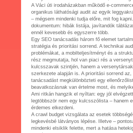
A Váci úti irodaházakban működő e-commerc
organikus láthatósági audit az egyik leggyakr
– mégsem mindenki tudja előre, mit fog kapni.
dokumentum: hibák listája, javítandók tábláza
ennél kevesebb és egyszerre több.
Egy SEO tanácsadás három fő elemet tartalmaz
stratégia és prioritási sorrend. A technikai aud
problémákat, a mobilteljesítményt és a struktu
rész megmutatja, hol van piaci rés a versen
kulcsszavak szintjén, hanem a versenytársak l
szerkezete alapján is. A prioritási sorrend az
tanácsadást megkülönbözteti egy ellenőrzőlis
beavatkozásnak van értelme most, és melyik
Ami ritkán hangzik el nyíltan: egy jól elvég
legtöbbször nem egy kulcsszólista – hanem e
érdemes elkezdeni.
A crawl budget vizsgálata az esetek többségé
legkevésbé látványos lépése. Illetve – pontos
mindenki elsiklik felette, mert a hatása hetek