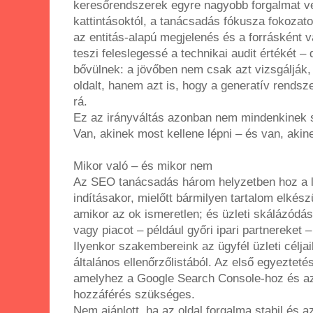
keresőrendszerek egyre nagyobb forgalmat ve
kattintásoktól, a tanácsadás fókusza fokozato
az entitás-alapú megjelenés és a forrásként 
teszi feleslegessé a technikai audit értékét –
bővülnek: a jövőben nem csak azt vizsgálják,
oldalt, hanem azt is, hogy a generatív rendsz
rá.
Ez az irányváltás azonban nem mindenkinek 
Van, akinek most kellene lépni – és van, aki
Mikor való – és mikor nem
Az SEO tanácsadás három helyzetben hoz a le
indításakor, mielőtt bármilyen tartalom elkés
amikor az ok ismeretlen; és üzleti skálázódá
vagy piacot – például győri ipari partnereket –
Ilyenkor szakembereink az ügyfél üzleti célja
általános ellenőrzőlistából. Az első egyeztet
amelyhez a Google Search Console-hoz és az
hozzáférés szükséges.
Nem ajánlott, ha az oldal forgalma stabil és a