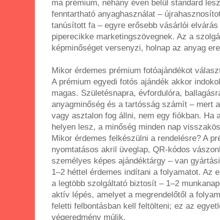
ma prémium, néhány éven belül standard les
fenntartható anyaghasználat – újrahasznosíto
tanúsított fa – egyre erősebb vásárlói elvárá
piperecikke marketingszövegnek. Az a szolgál
képminőséget versenyzi, holnap az anyag ered
Mikor érdemes prémium fotóajándékot válasz
A prémium egyedi fotós ajándék akkor indokolt
magas. Születésnapra, évfordulóra, ballagásr
anyagminőség és a tartósság számít – mert a
vagy asztalon fog állni, nem egy fiókban. Ha 
helyen lesz, a minőség minden nap visszakö
Mikor érdemes felkészülni a rendelésre? A p
nyomtatásos akril üveglap, QR-kódos vászonk
személyes képes ajándéktárgy – van gyártási i
1–2 héttel érdemes indítani a folyamatot. Az 
a legtöbb szolgáltató biztosít – 1–2 munkanapo
aktív lépés, amelyet a megrendelőtől a folya
feletti felbontásban kell feltölteni; ez az egyet
végeredmény múlik.