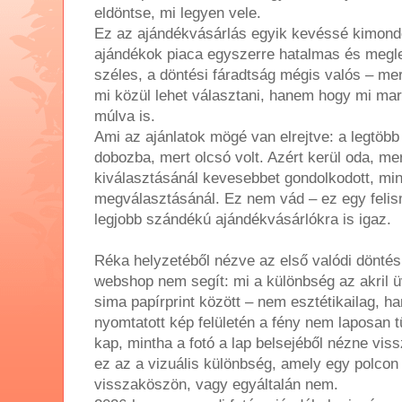
eldöntse, mi legyen vele.
Ez az ajándékvásárlás egyik kevéssé kimondo
ajándékok piaca egyszerre hatalmas és megl
széles, a döntési fáradtság mégis valós – me
mi közül lehet választani, hanem hogy mi ma
múlva is.
Ami az ajánlatok mögé van elrejtve: a legtöbb
dobozba, mert olcsó volt. Azért kerül oda, me
kiválasztásánál kevesebbet gondolkodott, min
megválasztásánál. Ez nem vád – ez egy felis
legjobb szándékú ajándékvásárlókra is igaz.
Réka helyzetéből nézve az első valódi döntési
webshop nem segít: mi a különbség az akril ü
sima papírprint között – nem esztétikailag, h
nyomtatott kép felületén a fény nem laposan
kap, mintha a fotó a lap belsejéből nézne vi
ez az a vizuális különbség, amely egy polcon
visszaköszön, vagy egyáltalán nem.