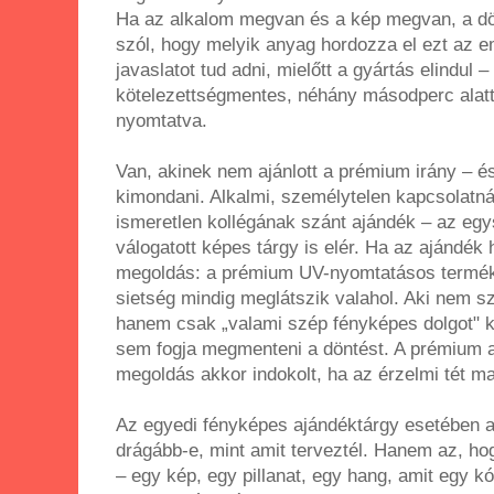
Ha az alkalom megvan és a kép megvan, a dö
szól, hogy melyik anyag hordozza el ezt az e
javaslatot tud adni, mielőtt a gyártás elindul 
kötelezettségmentes, néhány másodperc alatt 
nyomtatva.
Van, akinek nem ajánlott a prémium irány – 
kimondani. Alkalmi, személytelen kapcsolatná
ismeretlen kollégának szánt ajándék – az eg
válogatott képes tárgy is elér. Ha az ajándék 
megoldás: a prémium UV-nyomtatásos termékn
sietség mindig meglátszik valahol. Aki nem sz
hanem csak „valami szép fényképes dolgot" 
sem fogja megmenteni a döntést. A prémium 
megoldás akkor indokolt, ha az érzelmi tét m
Az egyedi fényképes ajándéktárgy esetében a
drágább-e, mint amit terveztél. Hanem az, ho
– egy kép, egy pillanat, egy hang, amit egy kó