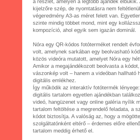
a részlet, amelyen a legtöbb ajándék elbukik.
kijelzőre szép, de nyomtatásra nem feltétlenü
végeredmény A3-as méret felett van. Egyetlen
szinte mindig többet mond, mint egy kollázssz
kompozíció, ahol egyik sem igazán dominál.
Nóra egy QR-kódos fotóterméket rendelt évfo
volt, amelynek sarkában egy beolvasható kód 
közös videóra mutatott, amelyet Nóra egy héttel
Amikor a megajándékozott beolvasta a kódot,
vászonkép volt – hanem a videóban hallható han
digitális emlékhez.
Így működik az interaktív fotótermék lényege:
digitális tartalom egyetlen ajándékban találk
videó, hangüzenet vagy online galéria nyílik 
tartalom feltöltése a megrendelő feladata, a sz
kódot biztosítja. A valóság az, hogy a mögötte
szolgáltatónként eltérő – érdemes előre ellenő
tartalom meddig érhető el.