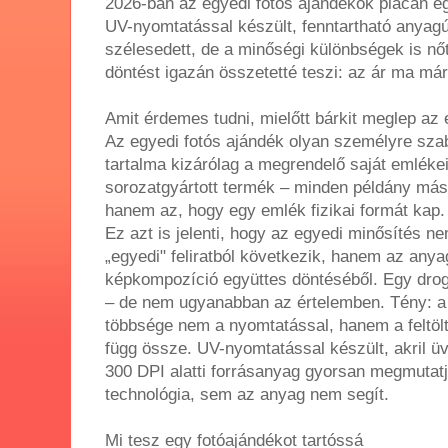
2026-ban az egyedi fotós ajándékok piacán egy
UV-nyomtatással készült, fenntartható anyagú
szélesedett, de a minőségi különbségek is nő
döntést igazán összetetté teszi: az ár ma m
Amit érdemes tudni, mielőtt bárkit meglep az
Az egyedi fotós ajándék olyan személyre szab
tartalma kizárólag a megrendelő saját emlékei
sorozatgyártott termék – minden példány más
hanem az, hogy egy emlék fizikai formát kap.
Ez azt is jelenti, hogy az egyedi minősítés n
„egyedi" feliratból következik, hanem az any
képkompozíció együttes döntéséből. Egy drogér
– de nem ugyanabban az értelemben. Tény: a
többsége nem a nyomtatással, hanem a feltölt
függ össze. UV-nyomtatással készült, akril ü
300 DPI alatti forrásanyag gyorsan megmutat
technológia, sem az anyag nem segít.
Mi tesz egy fotóajándékot tartóssá