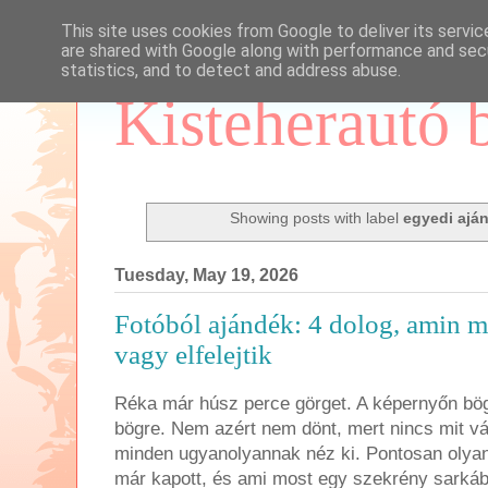
This site uses cookies from Google to deliver its servic
are shared with Google along with performance and secu
statistics, and to detect and address abuse.
Kisteherautó 
Showing posts with label
egyedi ajá
Tuesday, May 19, 2026
Fotóból ajándék: 4 dolog, amin m
vagy elfelejtik
Réka már húsz perce görget. A képernyőn bög
bögre. Nem azért nem dönt, mert nincs mit vá
minden ugyanolyannak néz ki. Pontosan olyan
már kapott, és ami most egy szekrény sarkáb