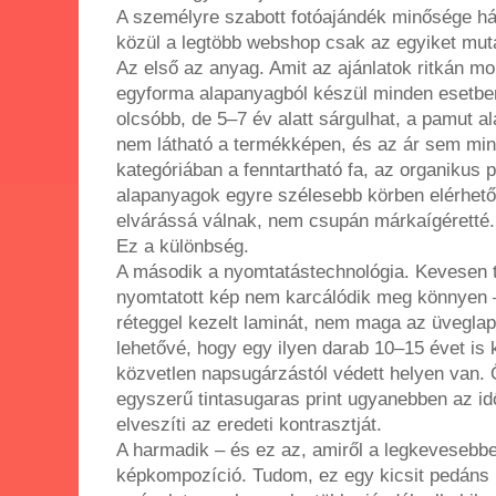
A személyre szabott fotóajándék minősége h
közül a legtöbb webshop csak az egyiket mut
Az első az anyag. Amit az ajánlatok ritkán 
egyforma alapanyagból készül minden esetben
olcsóbb, de 5–7 év alatt sárgulhat, a pamut a
nem látható a termékképen, és az ár sem min
kategóriában a fenntartható fa, az organikus 
alapanyagok egyre szélesebb körben elérhető
elvárássá válnak, nem csupán márkaígéretté.
Ez a különbség.
A második a nyomtatástechnológia. Kevesen tu
nyomtatott kép nem karcálódik meg könnyen – 
réteggel kezelt laminát, nem maga az üveglap
lehetővé, hogy egy ilyen darab 10–15 évet is k
közvetlen napsugárzástól védett helyen van.
egyszerű tintasugaras print ugyanebben az id
elveszíti az eredeti kontrasztját.
A harmadik – és ez az, amiről a legkevesebbet
képkompozíció. Tudom, ez egy kicsit pedáns 