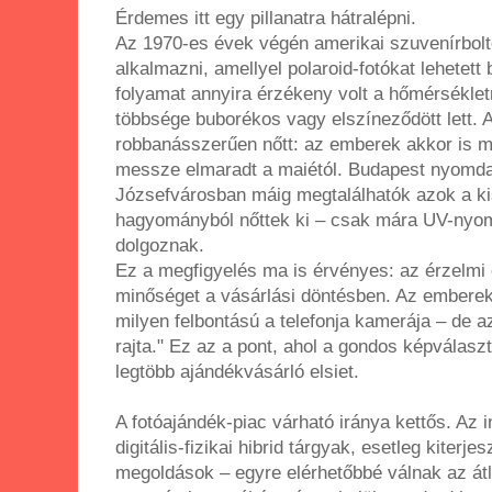
Érdemes itt egy pillanatra hátralépni.
Az 1970-es évek végén amerikai szuvenírbol
alkalmazni, amellyel polaroid-fotókat lehetett 
folyamat annyira érzékeny volt a hőmérséklet
többsége buborékos vagy elszíneződött lett. 
robbanásszerűen nőtt: az emberek akkor is m
messze elmaradt a maiétól. Budapest nyomda
Józsefvárosban máig megtalálhatók azok a k
hagyományból nőttek ki – csak mára UV-nyomt
dolgoznak.
Ez a megfigyelés ma is érvényes: az érzelmi 
minőséget a vásárlási döntésben. Az emberek
milyen felbontású a telefonja kamerája – de a
rajta." Ez az a pont, ahol a gondos képválaszt
legtöbb ajándékvásárló elsiet.
A fotóajándék-piac várható iránya kettős. Az 
digitális-fizikai hibrid tárgyak, esetleg kiter
megoldások – egyre elérhetőbbé válnak az á