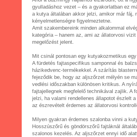
gyulladáshoz vezet – és a gyakorlatban ez m
a kutya általában akkor jelzi, amikor már fáj
kényelmetlenségre figyelmeztetne.
Amit szakembereink minden alkalommal elvég
kategória – hanem az, ami az állatorvosi vizit
megelőzést jelent.
Mit csinál pontosan egy kutyakozmetikus egy 
A fürdetés fajtaspecifikus samponnal és balz
házikedvenc-termékekkel. A szárítás blasterre
fejeződik be, hogy az aljszőrzet mélyén se m
vedlési időszakban különösen kritikus. A nyí
fajtajellegnek megfelelő technikával zajlik. 
jelzi, ha valami rendellenes állapotot észlelt
az észrevételt érdemes az állatorvosi kontrol
Milyen gyakran érdemes szalonba vinni a kut
Hosszúszőrű és göndörszőrű fajtáknál általáb
szalonos kezelés. Az aljszőrzet ennyi idő ala