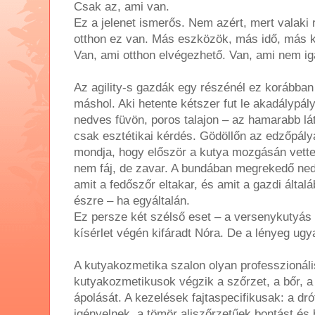
Csak az, ami van.
Ez a jelenet ismerős. Nem azért, mert valaki 
otthon ez van. Más eszközök, más idő, más k
Van, ami otthon elvégezhető. Van, ami nem i
Az agility-s gazdák egy részénél ez korábban 
máshol. Aki hetente kétszer fut le akadálypál
nedves füvön, poros talajon – az hamarabb lá
csak esztétikai kérdés. Gödöllőn az edzőpály
mondja, hogy először a kutya mozgásán vette 
nem fáj, de zavar. A bundában megrekedő nedve
amit a fedőszőr eltakar, és amit a gazdi ált
észre – ha egyáltalán.
Ez persze két szélső eset – a versenykutyás 
kísérlet végén kifáradt Nóra. De a lényeg ugy
A kutyakozmetika szalon olyan professzionális
kutyakozmetikusok végzik a szőrzet, a bőr, 
ápolását. A kezelések fajtaspecifikusak: a dró
igényelnek, a tömör aljszőrzetűek bontást és 