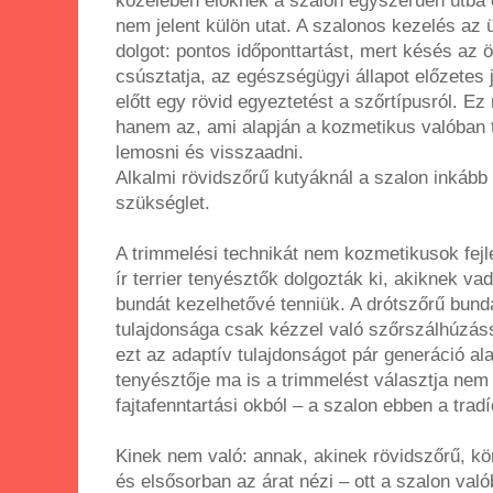
közelében élőknek a szalon egyszerűen útba 
nem jelent külön utat. A szalonos kezelés az 
dolgot: pontos időponttartást, mert késés az 
csúsztatja, az egészségügyi állapot előzetes 
előtt egy rövid egyeztetést a szőrtípusról. E
hanem az, ami alapján a kozmetikus valóban t
lemosni és visszaadni.
Alkalmi rövidszőrű kutyáknál a szalon inkább
szükséglet.
A trimmelési technikát nem kozmetikusok fejle
ír terrier tenyésztők dolgozták ki, akiknek va
bundát kezelhetővé tenniük. A drótszőrű bunda
tulajdonsága csak kézzel való szőrszálhúzássa
ezt az adaptív tulajdonságot pár generáció alat
tenyésztője ma is a trimmelést választja nem
fajtafenntartási okból – a szalon ebben a trad
Kinek nem való: annak, akinek rövidszőrű, kö
és elsősorban az árat nézi – ott a szalon val