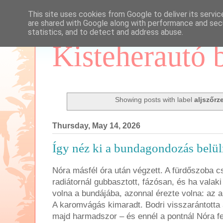
This site uses cookies from Google to deliver its servic
are shared with Google along with performance and secu
statistics, and to detect and address abuse.
Kisteherautó 
Showing posts with label
aljszőrz
Thursday, May 14, 2026
Így néz ki a bundagondozás belül
Nóra másfél óra után végzett. A fürdőszoba c
radiátornál gubbasztott, fázósan, és ha valak
volna a bundájába, azonnal érezte volna: az a
A karomvágás kimaradt. Bodri visszarántotta 
majd harmadszor – és ennél a pontnál Nóra f