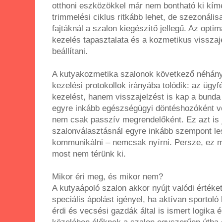
otthoni eszközökkel már nem bontható ki kímé
trimmelési ciklus ritkább lehet, de szezonál
fajtáknál a szalon kiegészítő jellegű. Az optim
kezelés tapasztalata és a kozmetikus vissza
beállítani.
A kutyakozmetika szalonok következő néhány
kezelési protokollok irányába tolódik: az üg
kezelést, hanem visszajelzést is kap a bunda 
egyre inkább egészségügyi döntéshozóként v
nem csak passzív megrendelőként. Ez azt is j
szalonválasztásnál egyre inkább szempont le
kommunikálni – nemcsak nyírni. Persze, ez má
most nem térünk ki.
Mikor éri meg, és mikor nem?
A kutyaápoló szalon akkor nyújt valódi értéke
speciális ápolást igényel, ha aktívan sportoló
érdi és vecsési gazdák által is ismert logika