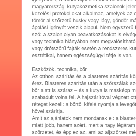
magyarországi kutyakozmetika szalonok jelen
kezelési protokollokat alkalmaz, amelyek az 
tömör aljszőrzetű husky vagy lágy, göndör má
ápolási igényét veszik alapul. Nem egyszerű f
szó: a szalon olyan beavatkozásokat is elvé
vagy technika hiányában nem megvalósítható
vagy drótszőrű fajták esetén a rendszeres k
esztétikai, hanem egészségügyi tétje is van.
Eszközök, technika, bőr
Az otthoni szárítás és a blasteres szárítás k
érez. Blasteres szárítás után a szőrszálak sz
bőr alatt is száraz – és a kutya is másképp m
szabadult volna fel. A hajszárítóval végzett ot
réteget kezeli: a bőrtől kifelé nyomja a leveg
hővel szárítja.
Amit az ajánlatok nem mondanak el: a blaste
miatt jobb, hanem azért, mert a nagy légáram 
szőrzetet, és épp ez az, ami az aljszőrzet mély