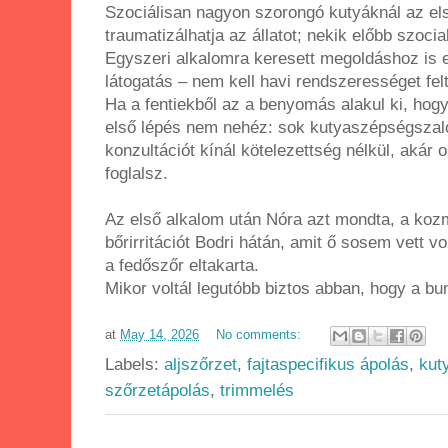
Szociálisan nagyon szorongó kutyáknál az e
traumatizálhatja az állatot; nekik előbb szocia
Egyszeri alkalomra keresett megoldáshoz is 
látogatás – nem kell havi rendszerességet felt
Ha a fentiekből az a benyomás alakul ki, hogy
első lépés nem nehéz: sok kutyaszépségszal
konzultációt kínál kötelezettség nélkül, akár on
foglalsz.
Az első alkalom után Nóra azt mondta, a kozm
bőrirritációt Bodri hátán, amit ő sosem vett 
a fedőszőr eltakarta.
Mikor voltál legutóbb biztos abban, hogy a bun
at
May 14, 2026
No comments:
Labels:
aljszőrzet
,
fajtaspecifikus ápolás
,
kut
szőrzetápolás
,
trimmelés