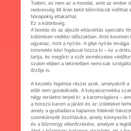
Tudom, ez nem az a mondat, amit az ember ör
nedvesség 48 órán belül bőrirritációt indíthat 
hónapokig eltakarhat.
Ez a különbség.
A bontás és az aljszőr-eltávolítás speciális fé
különösen vedlési időszakban. Amit kevesen 
ugyanaz, mint a nyírás. A gépi nyírás levágja 
trimmelés kézi fogással húzza ki – ez a dróts
tartja, és megőrzi a szőr természetes védőfu
szalon ebben a tekintetben nemcsak szolgáltat
őrzője is.
A kezelés higiéniai részei azok, amelyekről a
előtt nem gondolkodik. A kutyakozmetika szalo
négy területre terjed ki: a karomvágásra – am
a hosszú karom a járást és az ízületeket terhel
amely a gyulladásra hajlamos füleknél fokozot
szemkörnyék tisztítására, amely könnyezős faj
és a bűzmirigy ellenőrzésére, amelyet a legtö
Ahol a bűzmirigy hajlamos elzáródni, ott a fi